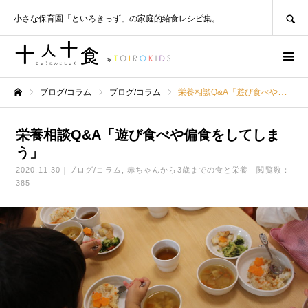
SEARCH
小さな保育園「といろきっず」の家庭的給食レシピ集。
ブログ/コラム
ブログ/コラム
栄養相談Q&A「遊び食べや偏食をしてしまう」
ホーム
栄養相談Q&A「遊び食べや偏食をしてしま
う」
2020.11.30
ブログ/コラム
赤ちゃんから3歳までの食と栄養
閲覧数：
385