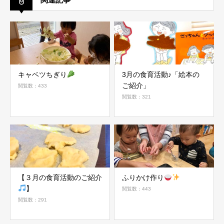
キャベツちぎり
3月の食育活動♪「絵本の
ご紹介」
閲覧数：433
閲覧数：321
【３月の食育活動のご紹介
ふりかけ作り
】
閲覧数：443
閲覧数：291