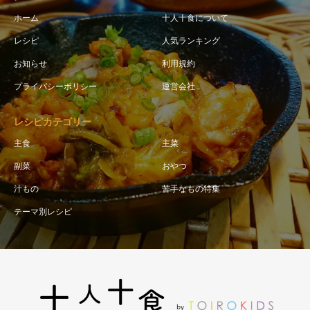
ホーム
十人十食について
レシピ
人気ランキング
お知らせ
利用規約
プライバシーポリシー
運営会社
レシピカテゴリー
主食
主菜
副菜
おやつ
汁もの
苦手なもの特集
テーマ別レシピ