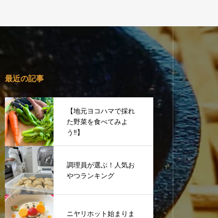
最近の記事
【地元ヨコハマで採れ
た野菜を食べてみよ
う‼︎】
調理員が選ぶ！人気お
やつランキング
ニヤリホット始まりま