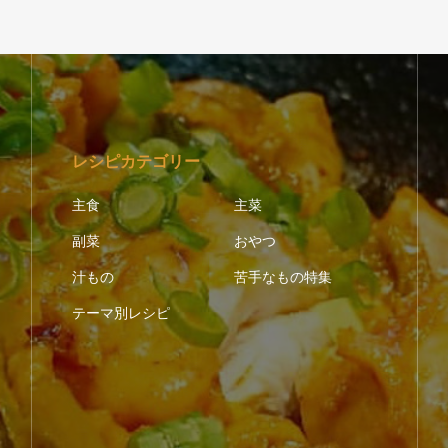
レシピカテゴリー
主食
主菜
副菜
おやつ
汁もの
苦手なもの特集
テーマ別レシピ