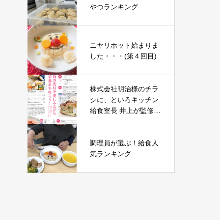
やつランキング
ニヤリホット始まりま
した・・・(第４回目)
株式会社明治様のチラ
シに、といろキッチン
給食室長 井上が監修し
たレシピを掲載いただ
きました
調理員が選ぶ！給食人
気ランキング