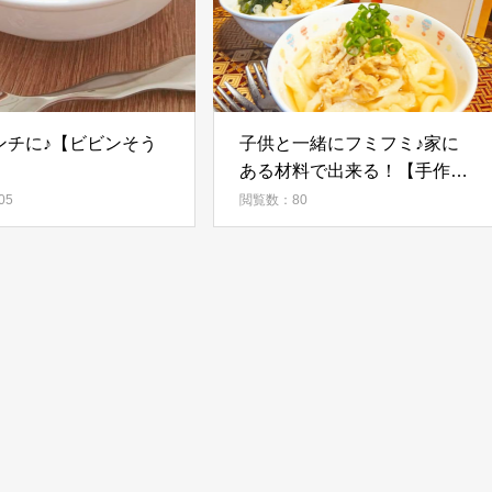
ンチに♪【ビビンそう
子供と一緒にフミフミ♪家に
ある材料で出来る！【手作り
うどん】
05
閲覧数：80