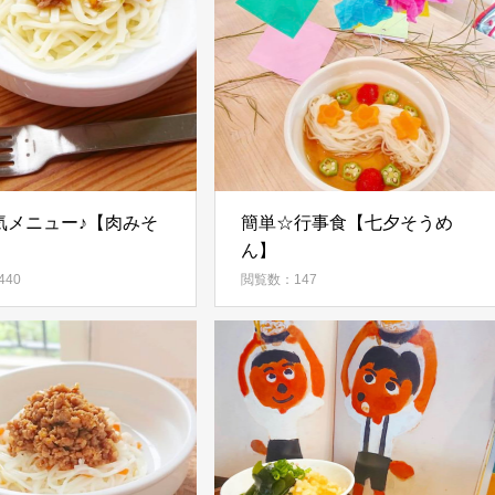
気メニュー♪【肉みそ
簡単☆行事食【七夕そうめ
】
ん】
40
閲覧数：147