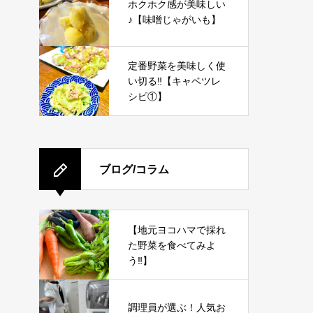
ホクホク感が美味しい
♪【味噌じゃがいも】
定番野菜を美味しく使
い切る‼︎【キャベツレ
シピ①】
ブログ/コラム
【地元ヨコハマで採れ
た野菜を食べてみよ
う‼︎】
調理員が選ぶ！人気お