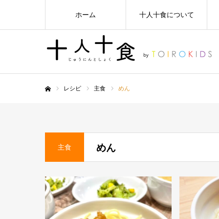
ホーム
十人十食について
レシピ
主食
めん
ホーム
めん
主食