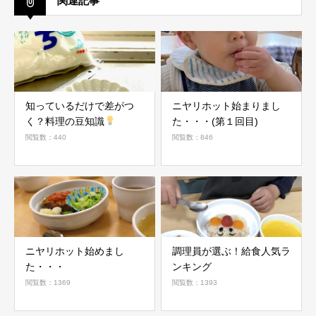
関連記事
知っているだけで差がつ
ニヤリホット始まりまし
く？料理の豆知識
た・・・(第１回目)
閲覧数：440
閲覧数：846
ニヤリホット始めまし
調理員が選ぶ！給食人気ラ
た・・・
ンキング
閲覧数：1369
閲覧数：1393