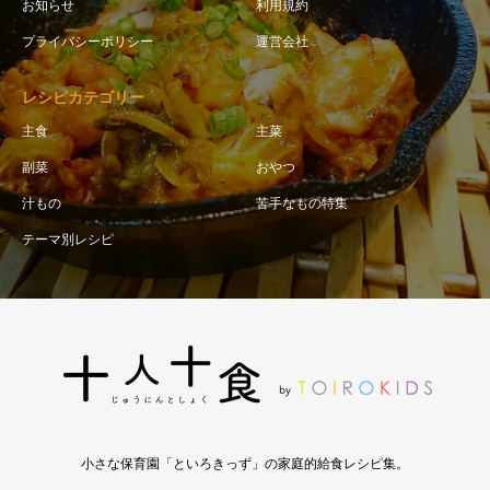
お知らせ
利用規約
プライバシーポリシー
運営会社
レシピカテゴリー
主食
主菜
副菜
おやつ
汁もの
苦手なもの特集
テーマ別レシピ
小さな保育園「といろきっず」の家庭的給食レシピ集。