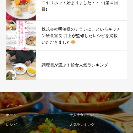
ニヤリホット始まりました・・・(第４回
目)
株式会社明治様のチラシに、といろキッチ
ン給食室長 井上が監修したレシピを掲載
いただきました
調理員が選ぶ！給食人気ランキング
メニュー
ホーム
十人十食について
レシピ
人気ランキング