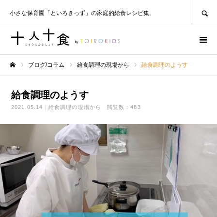
SEARCH
小さな保育園「といろきっず」の家庭的給食レシピ集。
ブログ/コラム
給食調理の現場から
給食調理のようす
ホーム
給食調理のようす
2021.05.14
給食調理の現場から
閲覧数：483