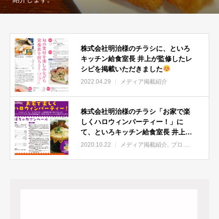
株式会社明治様のチラシに、といろ
キッチン給食室長 井上が監修したレ
シピを掲載いただきました
2022.04.29
メディア掲載紹介
株式会社明治様のチラシ「お家で楽
しくハロウィンパーティー！」に
て、といろキッチン給食室長 井上が
監修したレシピを掲載いただきまし
2020.10.22
メディア掲載紹介
ブログ/コラム
た。