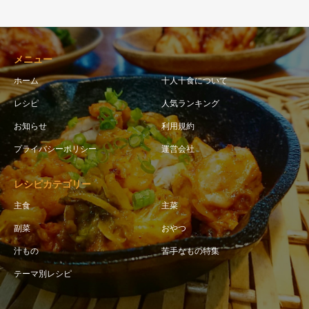
メニュー
ホーム
十人十食について
レシピ
人気ランキング
お知らせ
利用規約
プライバシーポリシー
運営会社
レシピカテゴリー
主食
主菜
副菜
おやつ
汁もの
苦手なもの特集
テーマ別レシピ