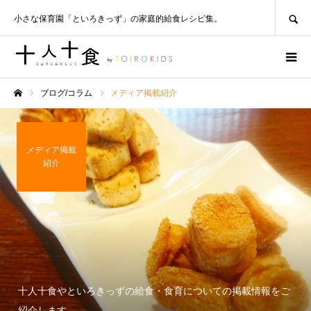
SEARCH
小さな保育園「といろきっず」の家庭的給食レシピ集。
ブログ/コラム
メディア掲載紹介
ホーム
メディア掲載
紹介
十人十食やといろきっずの給食・食育についての掲載情報をご
紹介します。