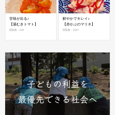
甘味が出る♪
鮮やかでキレイ♪
【湯むきトマト】
【赤かぶのマリネ】
閲覧数：646
閲覧数：3587