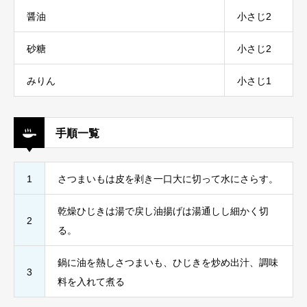
醤油
小さじ2
砂糖
小さじ2
みりん
小さじ1
手順一覧
1
さつまいもは皮を剥き一口大に切って水にさらす。
乾燥ひじきは湯で戻し油揚げは湯通しし細かく切
2
る。
鍋に油を熱しさつまいも、ひじきを炒め出汁、調味
3
料を入れて煮る