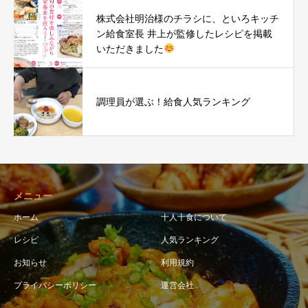
株式会社明治様のチラシに、といろキッチ
ン給食室長 井上が監修したレシピを掲載
いただきました
調理員が選ぶ！給食人気ランキング
メニュー
ホーム
十人十食について
レシピ
人気ランキング
お知らせ
利用規約
プライバシーポリシー
運営会社