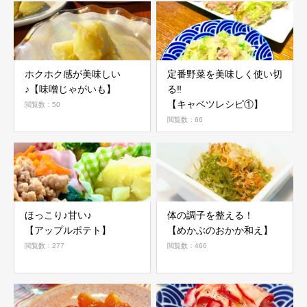
ホクホク感が美味しい
定番野菜を美味しく使い切
♪【味噌じゃがいも】
る‼︎
【キャベツレシピ①】
閲覧数：50
閲覧数：66
ほっこり♪甘い♪
体の調子を整える！
【アップルポテト】
【めかぶのおかか和え】
閲覧数：277
閲覧数：466