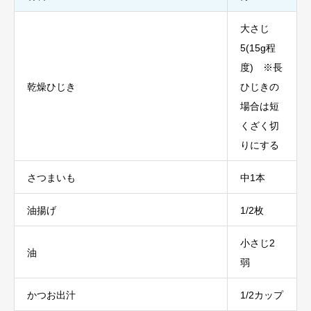
大さじ
5(15g程
度) ※長
乾燥ひじき
ひじきの
場合は短
くざく切
りにする
さつまいも
中1本
油揚げ
1/2枚
小さじ2
油
弱
かつお出汁
1/2カップ