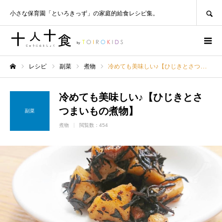
SEARCH
小さな保育園「といろきっず」の家庭的給食レシピ集。
レシピ
副菜
煮物
冷めても美味しい♪【ひじきとさつまいもの煮物】
ホーム
冷めても美味しい♪【ひじきとさ
つまいもの煮物】
副菜
煮物
閲覧数：454