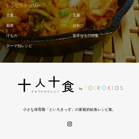
レシピカテゴリー
主食
主菜
副菜
おやつ
汁もの
苦手なもの特集
テーマ別レシピ
小さな保育園「といろきっず」の家庭的給食レシピ集。